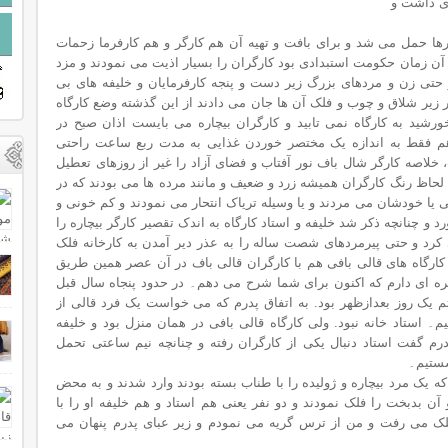
ری داشت و
ها حمل می شد و برای بافت و تهیه آن هم کارگر و هم کارفرما زحمات
 زمان حکومت استبدادی بود کارگران را بسیار اذیت می نمودند و مزد
ناچیزی به آن ها می دادند. کودکان معصوم و حتی زن و مردهای بزرگ زیر دست و پنجه کارفرمایان و ‎خلیفه های بی
در زیر شلاق و چوب و فلک آن ها جان می دادند از این گذشته وضع کارگاه
ورشید به کارگاه نمی تابید و کارگران بیچاره می بایست اذان صبح در
هم فقط به اندازه یک مختصر خوردن غذایی به مدت ربع ساعت راحتی
، خلاصه کارگر شال باف نور آفتاب و فضای آزاد را غیر از روزهای تعطیل
ن لحاظ رنگ کارگران همیشه زرد و ضعیف و مانند مرده ها می بودند که در
ی یا خودشان می مردند و یا وسیله تریاک انتحار می نمودند و کم خونی و
رد و چنانچه ذکر شد خلیفه و استاد کارگاه به اندک تقصیر کارگر بیچاره را
 کرد و حتی پیرمردهای شصت ساله را به عذر دیر آمدن به کارخانه فلک
کارگاه های قالی بافی هم با کارگران قالی باف در آن عصر همین طریق
ره ای دارم که اکنون برای شما شرح می دهم۔ در حدود پنجاه سال قبل
م یک روز بعدازظهر بود. به اتفاق پدرم که می خواست یک فرد قالی از
م۔ استاد خانه نبود. ولی کارگاه قالی بافی در همان منزل بود و خلیفه
درم گفت استاد دنبال یکی از کارگران رفته و چنانچه نيم ساعتی تحمل
شستيم۔
که یک مرد بیچاره و ژولیده را با طناب بسته بودند وارد شدند و به محض
 آن بدبخت را فلک نمودند و دو نفر یعنی هم استاد و هم خلیفه او را با
لک می رفت و من از ترس گریه می نمودم و زیر عبای پدرم پنهان می