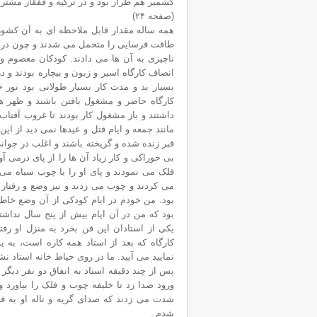
کشمیر هم طراز بود و در ترکیه و قفقاز مشت
(صفحه ۲۴)
همه ساله مقدار قابل ملاحظه ای به آن کشور
طاقت فرسایی را متحمل می شدند و چون در آن
انصاف کارگاه اسیر و زبون و بیچاره بودند و 
بسیار بد و مدت کار بسیار طولانی بود نور خ
کارگاه حاضر و مشغول بافتن باشند و ظهر 
داشتند و باز مشغول کار بودند تا غروب آفتاب
مانند جمعه و ایام قتل و عیدها نمی دید از ای
قبر زنده شده و گریخته باشند و اغلب در جوان
بی خوراکی و کار زیاد آن ها را از پای درمی آو
فلک می نمودند و پای او را با چوب سیاه می
می کردند و چوب می زدند و نیز وضع و رفتار 
بود. من خودم در ایام کودکی از آن وضع خاط
بود که من در آن ایام بیش از پنج سال نداشت
یکی از استادان این فن بخرد به منزل او رفتی
کارگاه که بعد از استاد همه کاره است، به پ
نمایید می آیید. ما در روی حیاط خانه استاد ن
پس از چند دقیقه استاد به اتفاق دو نفر دیگر 
ورود صدا زد تا خلیفه چوب و فلک را بیاورد و
شدت می زدند که صدای گریه و ناله او به ف
شدم۔