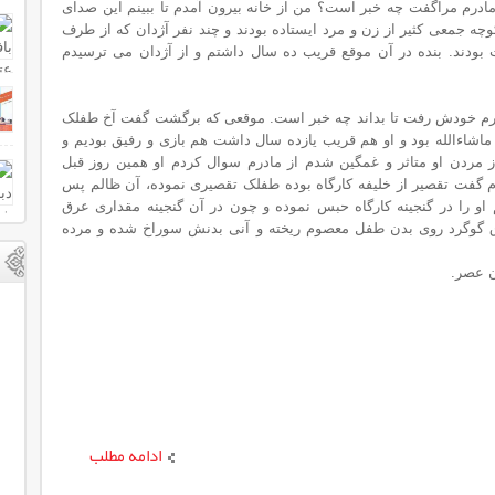
 مادرم مراگفت چه خبر است؟ من از خانه بیرون آمدم تا ببینم این صدای
چه جمعی کثیر از زن و مرد ایستاده بودند و چند نفر آژدان که از طرف
 بودند. بنده در آن موقع قریب ده سال داشتم و از آژدان می ترسیدم
مادرم خودش رفت تا بداند چه خبر است. موقعی که برگشت گفت آخ طفلک
ماشو مرده من با این طفل که اسم اصلی او ماشاءالله بود و او هم قریب یازده سال داشت ‎هم بازی و رفیق بودیم و
ز مردن او متاثر و غمگین شدم از مادرم سوال کردم او همین روز قبل
 گفت تقصیر از خلیفه کارگاه بوده طفلک تقصیری نموده، آن ظالم پس
از آنکه او را فلک نموده و چوب زده بعدا هم او را در گنجینه کارگاه حبس نموده و چون در آن گنجینه مقداری ‎عرق
ق گوگرد روی بدن طفل معصوم ریخته و آنی بدنش سوراخ شده و مرده
.
ادامه مطلب