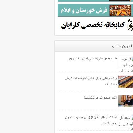
آخرین مطالب
قالیچه موزه ای شتری لیلی بافت راور
راهکارهایی برای حمایت از صنعت فرش
دستباف
اکبر مهدی ئی درگذشت!
استثمار قالیبافان از زبان محمود متدین
همت کرمانی