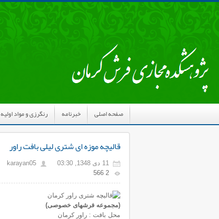
صفحه اصلی
خبرنامه
رنگرزی و مواد اولیه
قالیچه موزه ای شتری لیلی بافت راور
11 دی 1348, 03:30
karayan05
2 566
(مجموعه فرشهای خصوصی)
محل بافت : راور کرمان