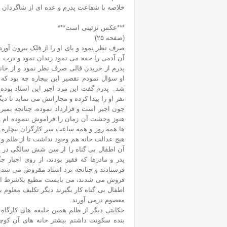
خلاصه با شفاعت پدرم و عده ای از شاگردان ب
***عکس تزئینی است***
(صفحه ۲۵)
صرف نظر نمود و پای او را از فلک بیرون آوردن
آن آدمی را خفه می نمود زندان نمود و درب ا
او سؤال نمودم تقصیر این بیچاره چه بود که 
شد۔ پدرم گفت این مرد اجیر این استاد بوده و
نفر او را پیدا کرده و مجازاتش می نماید تا دی
چون اجیر است و قرارداد نموده، چنانچه بمیرد 
هنوز وحشت آن زمان را فراموش ننموده ام و ال
ها همه روز و همه ساعت سر کارگران بیچاره م
هیچ عدالت خانه هم وجود نداشت تا از ظلم و جو
آن اطفال بی گناه را از سن شش سالگی در مق
پدر و مادرها که فقیر بودند، از روی اجبا
فرستادند و چنانچه نزد استاد مقروض می شدند
فروش می شدند، می بایست مطیع بلاشرط استاد
اطفال بی گناه کار بگیرند دیگر تکلیف معلوم
معصوم درمی آورند.
‎حکایتی دیگر از ظلم همین خلیفه های کارگاه
‎بنده سکونت داشتم بیشتر خانه های آن کوچه