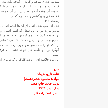
شدیم. صدای هياهو و گریه از کوچه بلند بود.
گریه و هیاهو چیست تا به او خبر دهم وسط کو
نظمیه آن وقت آمده بودند در بین آن جمعیت
خلاصه فوری برگشتم وبه مادرم گفتم
(صفحه ۲۶)
عده ای جمع شده اند و آژدان ها آمده اند 
روز جمعه گذشته با هم گردش رفته بودیم. ا
صحیح و سالم بود. پس چه شد که مرد؟ مادرم
گوگرد بوده و خلیفه هم متوجه نشده آن عر
است.
این بود خلاصه ای از وضع کارگر و کارفرمای آن ‎عصر
منبع
کتاب تاریخ کرمان
مولف: محمود متدین(همت)
نوبت چاپ: چاپ هفتم
سال نشر: 1389
ناشر: انتشارات گلی