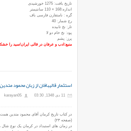
تاریخ بافت: 1275 خورشیدی
اندازه:168 × 110 سانتیمتر
گره : نامتقارن فارسی باف
رج شمار: 40
تار: نخ تابیده
پود: نخ خام دو لا
پرز: پشم
منبع:ادب و عرفان در قالی ایران/سید را خشکن
استثمار قالیبافان از زبان محمود متدی
11 دی 1348, 03:30
karayan05
در کتاب تاریخ کرمان آقای محمود متدین همت ک
(صفحه ۲۳)
در زمان های استبداد در کرمان یک نوع شال