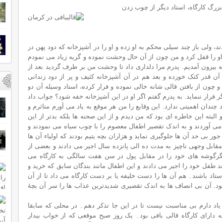
زرگ کارگاه، استاد دیگر از چوب زدن
د، ولی باز چند سیلی محکم به او زده و او را در آشپزخانه که دود پهن در
و را قفل کرد و من چون از آن حال وحشت نموده و گریه زیاد می نمودم
پدرم از خریدن قالی صرف نظر نمود و از خانه بیرون ‎آمدیم. پدرم مرا دلداری داد تا وحشت من بر طرف گردید بعد از
آن قدر کتک خورده و بعد هم در آن آشپزخانه کثیف و پر از دود زندانی
 چون از بافتن قالی شانه خالی نموده و فرار کرده، استاد وسیله آن دو
گر فرار ننماید. به پدرم گفتم اگر او در این آشپزخانه خفه شود؟ جواب داد
چندان اهمیتی ندارد. اين وقايع را من هر موقع به یاد می آورم متاثرم و
بته این خاطره ای بود که من دیدم و از این صحنه ها بلکه بدتر از این
ی آوردند و به اندک تقصیر اطفال معصوم را با چوب سیاه می نمودند و
ر بی حد آن ها جلوگیری نماید و هزاران بچه یتیم بودند که اولیاء آن ها
ابل وجهی ناچیز به مدت ده الی پانزده سال اجیر می دادند و بعضی از
ر جگرگوشه های خود را در مقابل پول در سن هفت سالگی به کارگاه می
 طفل خود را اجیر می دادند و این اطفال مانند بندگان سابق که خرید و
 باشند۔ هم آن ها را دست خلیفه یا بر دست کارگاه می داد تا از آن
 بود. آن بی انصاف ها به اندک تقصیری شدیدترین عذاب ها را سر آن بچۀ
 یاد دارم بی مناسبت نیست تا در اين جا تذکر دهم۔ در محلی که سابقا
 دارای کارگاه قالی بافی بود۔ یک روز صبح موقعی که از خواب بیدار