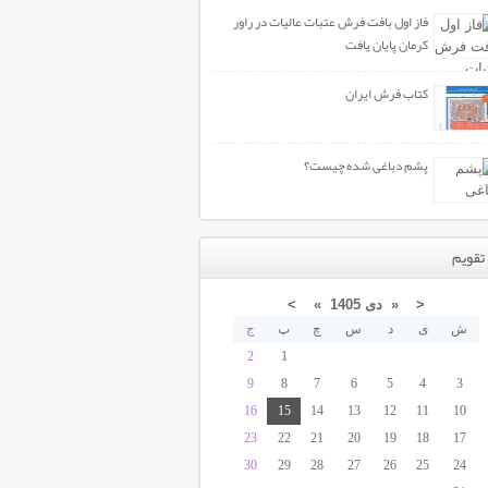
فاز اول بافت فرش عتبات عالیات در راور
کرمان پایان یافت
کتاب فرش ایران
پشم دباغی شده چیست؟
تقویم
<
«
دی 1405
»
>
ش
ی
د
س
چ
پ
ج
2
1
9
8
7
6
5
4
3
16
15
14
13
12
11
10
23
22
21
20
19
18
17
30
29
28
27
26
25
24