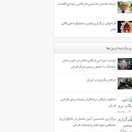
استاد محسن محسنی دار فانی را وداع گفتند
فراخوان برگزاری اولین جشنواره ملی قالی
فاخر
پربازدیدترین ها
بازدید میدانی از قالی بافان در شهرستان
باغملک با حضور رییس مرکز فرش
حرفه رنگرزی در ایران
دانلود رایگان نرم افزار رجینه برای طراحی
فرش
برگزاری نخستین آیین تجلیل از نام‌آوران و
مشاهیر حوزه هنر و صنعت فرش